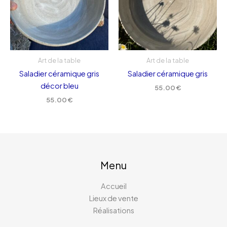
Art de la table
Art de la table
Saladier céramique gris
Saladier céramique gris
décor bleu
55.00
€
55.00
€
Menu
Accueil
Lieux de vente
Réalisations