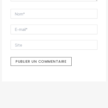
Nom*
E-
mail*
Site