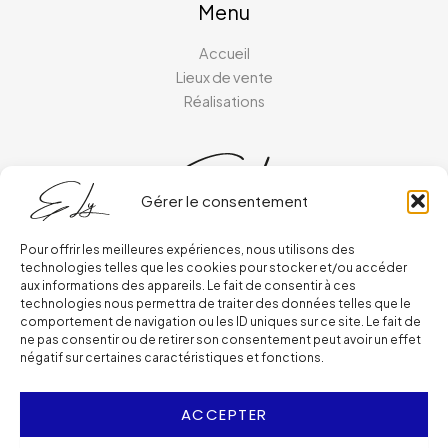
Menu
Accueil
Lieux de vente
Réalisations
Gérer le consentement
Pour offrir les meilleures expériences, nous utilisons des
technologies telles que les cookies pour stocker et/ou accéder
Ressources
aux informations des appareils. Le fait de consentir à ces
technologies nous permettra de traiter des données telles que le
comportement de navigation ou les ID uniques sur ce site. Le fait de
contact@estherdelyceramiste.com
ne pas consentir ou de retirer son consentement peut avoir un effet
06 83 29 63 19
négatif sur certaines caractéristiques et fonctions.
ACCEPTER
Confidentialité