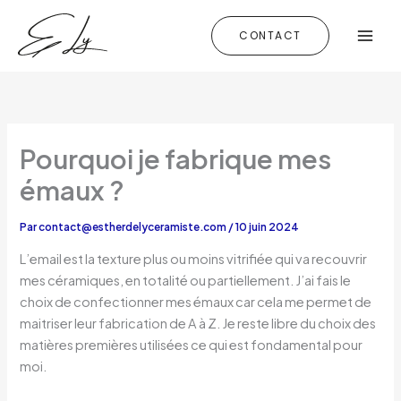
Aller
au
CONTACT
contenu
Pourquoi je fabrique mes
émaux ?
Par
contact@estherdelyceramiste.com
/
10 juin 2024
L’email est la texture plus ou moins vitrifiée qui va recouvrir
mes céramiques, en totalité ou partiellement. J’ai fais le
choix de confectionner mes émaux car cela me permet de
maitriser leur fabrication de A à Z. Je reste libre du choix des
matières premières utilisées ce qui est fondamental pour
moi.